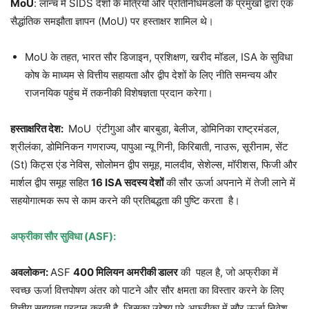
MoU
: लॉन्च में SIDS देशों के मंत्रियों और प्रतिनिधिमंडलों के प्रमुखों द्वारा एक
सैद्धांतिक समझौता ज्ञापन (MoU) पर हस्ताक्षर शामिल थे।
MoU के तहत, भारत सौर डिजाइन, प्रशिक्षण, खरीद मॉडल, ISA के सुविधा
कोष के माध्यम से वित्तीय सहायता और द्वीप देशों के लिए नीति समन्वय और
राजनयिक पहुंच में तकनीकी विशेषज्ञता प्रदान करेगा।
हस्ताक्षरित देश:
MoU एंटीगुआ और बारबुडा, बेलीज, डोमिनिका राष्ट्रमंडल,
श्रीलंका, डोमिनिकन गणराज्य, पापुआ न्यू गिनी, किरिबाती, नाउरू, सूरीनाम, सेंट
(St) किट्स एंड नेविस, सोलोमन द्वीप समूह, मालदीव, सेशेल्स, मॉरीशस, फिजी और
मार्शल द्वीप समूह सहित
16 ISA सदस्य देशों
की सौर ऊर्जा अपनाने में तेजी लाने में
सहयोगात्मक रूप से काम करने की प्रतिबद्धता की पुष्टि करता है।
अफ्रीका सौर सुविधा (ASF):
अवलोकन:
ASF
400 मिलियन अमरीकी डालर
की पहल है, जो अफ्रीका में
स्वच्छ ऊर्जा वित्तपोषण अंतर को पाटने और सौर क्षमता का विस्तार करने के लिए
वित्तीय सहायता प्रदान करती है, जिसका उद्देश्य पूरे अफ्रीका में सौर ऊर्जा निवेश