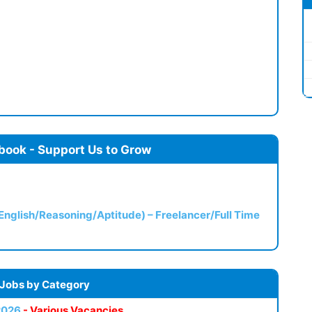
book - Support Us to Grow
(English/Reasoning/Aptitude) – Freelancer/Full Time
 Jobs by Category
2026
- Various Vacancies