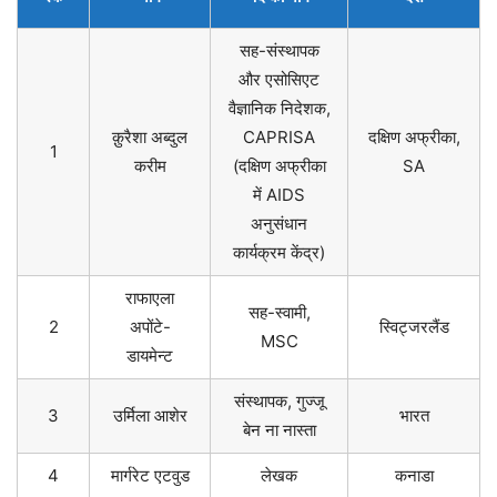
सह-संस्थापक
और एसोसिएट
वैज्ञानिक निदेशक,
क़ुरैशा अब्दुल
CAPRISA
दक्षिण अफ्रीका,
1
करीम
(दक्षिण अफ्रीका
SA
में AIDS
अनुसंधान
कार्यक्रम केंद्र)
राफाएला
सह-स्वामी,
2
अपोंटे-
स्विट्जरलैंड
MSC
डायमेन्ट
संस्थापक, गुज्जू
3
उर्मिला आशेर
भारत
बेन ना नास्ता
4
मार्गरेट एटवुड
लेखक
कनाडा